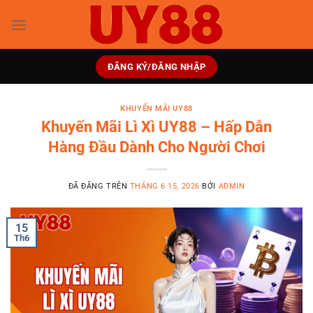
Chuyển
đến
nội
dung
ĐĂNG KÝ/ĐĂNG NHẬP
KHUYẾN MÃI UY88
Khuyến Mãi Lì Xì UY88 – Hấp Dẫn
Hàng Đầu Dành Cho Người Chơi
ĐÃ ĐĂNG TRÊN
THÁNG 6 15, 2026
BỞI
ADMIN
15
Th6