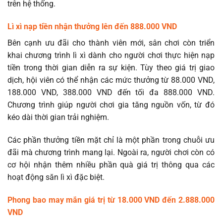
trên hệ thống.
Lì xì nạp tiền nhận thưởng lên đến 888.000 VND
Bên cạnh ưu đãi cho thành viên mới, sân chơi còn triển
khai chương trình lì xì dành cho người chơi thực hiện nạp
tiền trong thời gian diễn ra sự kiện. Tùy theo giá trị giao
dịch, hội viên có thể nhận các mức thưởng từ 88.000 VND,
188.000 VND, 388.000 VND đến tối đa 888.000 VND.
Chương trình giúp người chơi gia tăng nguồn vốn, từ đó
kéo dài thời gian trải nghiệm.
Các phần thưởng tiền mặt chỉ là một phần trong chuỗi ưu
đãi mà chương trình mang lại. Ngoài ra, người chơi còn có
cơ hội nhận thêm nhiều phần quà giá trị thông qua các
hoạt động săn lì xì đặc biệt.
Phong bao may mắn giá trị từ 18.000 VND đến 2.888.000
VND