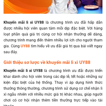
Khuyến mãi lì xì UY88
là chương trình ưu đãi hấp dẫn
được nhiều hội viên quan tâm mỗi dịp đặc biệt. Với hàng
loạt phần quà giá trị cùng cơ hội nhận thưởng dễ dàng,
chương trình mang đến thêm nhiều lợi ích cho người tham
gia. Cùng
UY88
tìm hiểu về ưu đãi giá trị qua bài viết ngay
sau đây.
Giới thiệu sơ lược về khuyến mãi lì xì UY88
Khuyến mãi lì xì UY88
là chương trình ưu đãi được triển
khai dành cho hội viên trong các dịp lễ, tết hoặc những sự
kiện đặc biệt của hệ thống. Thay vì áp dụng hình thức
thưởng thông thường, chương trình sử dụng cơ chế nhận lì
xì ngẫu nhiên với nhiều mức giá trị khác nhau, giúp người
chơi có cơ hội nhận thêm tiền thưởng trực tiếp vào tài