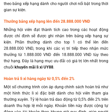
theo bảng xếp hạng dành cho người chơi nổi bật trong thời
gian sự kiện.
Thưởng bảng xếp hạng lên đến 28.888.000 VND
Những hội viên đạt thành tích cao trong các hoạt động
được chỉ định sẽ được ghi nhận trên bảng xếp hạng sự
kiện. Phần thưởng dành cho top 1 có thể lên đến
28.888.000 VND, trong khi các vị trí tiếp theo nhận mức
thưởng từ 1.888.000 VND đến 18.888.000 VND tùy theo
thứ hạng. Đây là hạng mục ưu đãi có giá trị lớn nhất trong
chuỗi
khuyến mãi lì xì UY88
.
Hoàn trả lì xì hàng ngày từ 0,5% đến 2%
Một số chương trình còn áp dụng chính sách hoàn trả như
một hình thức lì xì đặc biệt dành cho hội viên tham gia
thường xuyên. Tỷ lệ hoàn trả dao động từ 0,5% đến 2% trên
doanh thu hợp lệ mỗi ngày. Khoản tiền này được cộng tự
động vào tài khoản theo khung giờ quy định, giúp người