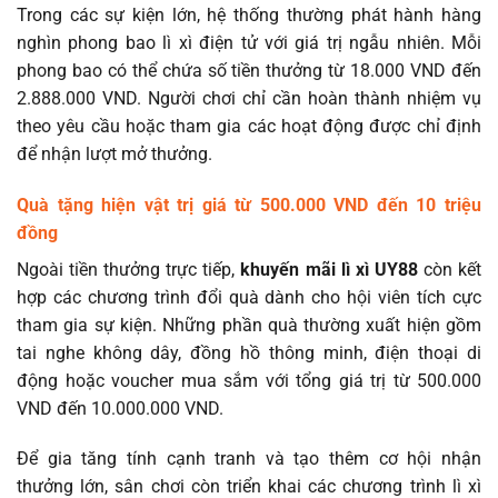
Trong các sự kiện lớn, hệ thống thường phát hành hàng
nghìn phong bao lì xì điện tử với giá trị ngẫu nhiên. Mỗi
phong bao có thể chứa số tiền thưởng từ 18.000 VND đến
2.888.000 VND. Người chơi chỉ cần hoàn thành nhiệm vụ
theo yêu cầu hoặc tham gia các hoạt động được chỉ định
để nhận lượt mở thưởng.
Quà tặng hiện vật trị giá từ 500.000 VND đến 10 triệu
đồng
Ngoài tiền thưởng trực tiếp,
khuyến mãi lì xì UY88
còn kết
hợp các chương trình đổi quà dành cho hội viên tích cực
tham gia sự kiện. Những phần quà thường xuất hiện gồm
tai nghe không dây, đồng hồ thông minh, điện thoại di
động hoặc voucher mua sắm với tổng giá trị từ 500.000
VND đến 10.000.000 VND.
Để gia tăng tính cạnh tranh và tạo thêm cơ hội nhận
thưởng lớn, sân chơi còn triển khai các chương trình lì xì