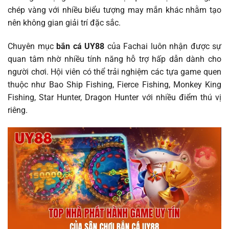
chép vàng với nhiều biểu tượng may mắn khác nhằm tạo
nên không gian giải trí đặc sắc.
Chuyên mục
bắn cá UY88
của Fachai luôn nhận được sự
quan tâm nhờ nhiều tính năng hỗ trợ hấp dẫn dành cho
người chơi. Hội viên có thể trải nghiệm các tựa game quen
thuộc như Bao Ship Fishing, Fierce Fishing, Monkey King
Fishing, Star Hunter, Dragon Hunter với nhiều điểm thú vị
riêng.