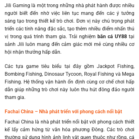
Jili Gaming là một trong những nhà phát hành được nhiều
người biết đến nhờ việc liên tục mang đến các ý tưởng
sáng tạo trong thiết kế trò chơi. Đơn vị này chú trọng phát
triển các tính năng đặc sắc, tạo thêm nhiều điểm nhấn thú
vị trong quá trình tham gia. Trải nghiệm
bắn cá UY88
tại
sảnh Jili luôn mang đến cảm giác mới mẻ cùng nhiều cơ
hội nhận thưởng hấp dẫn.
Các tựa game tiêu biểu tại đây gồm Jackpot Fishing,
Bombing Fishing, Dinosaur Tycoon, Royal Fishing và Mega
Fishing. Hệ thống vận hành ổn định cùng cơ chế chơi hấp
dẫn giúp những trò chơi này luôn thu hút đông đảo người
tham gia.
Fachai China – Nhà phát triển với phong cách nổi bật
Fachai China là nhà phát triển nổi bật với phong cách thiết
kế lấy cảm hứng từ văn hóa phương Đông. Các trò chơi
thường sử dụng hình ảnh linh vật quen thuộc như rồng, cá