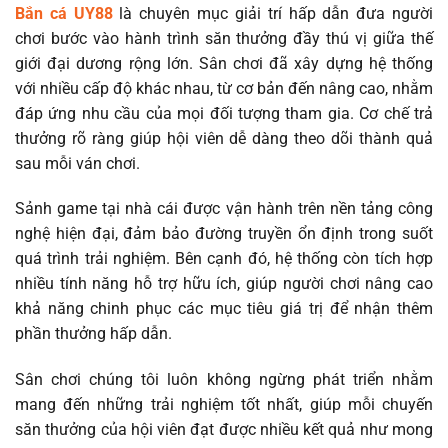
Bắn cá UY88
là chuyên mục giải trí hấp dẫn đưa người
chơi bước vào hành trình săn thưởng đầy thú vị giữa thế
giới đại dương rộng lớn. Sân chơi đã xây dựng hệ thống
với nhiều cấp độ khác nhau, từ cơ bản đến nâng cao, nhằm
đáp ứng nhu cầu của mọi đối tượng tham gia. Cơ chế trả
thưởng rõ ràng giúp hội viên dễ dàng theo dõi thành quả
sau mỗi ván chơi.
Sảnh game tại nhà cái được vận hành trên nền tảng công
nghệ hiện đại, đảm bảo đường truyền ổn định trong suốt
quá trình trải nghiệm. Bên cạnh đó, hệ thống còn tích hợp
nhiều tính năng hỗ trợ hữu ích, giúp người chơi nâng cao
khả năng chinh phục các mục tiêu giá trị để nhận thêm
phần thưởng hấp dẫn.
Sân chơi chúng tôi luôn không ngừng phát triển nhằm
mang đến những trải nghiệm tốt nhất, giúp mỗi chuyến
săn thưởng của hội viên đạt được nhiều kết quả như mong