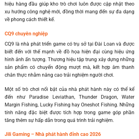
hiệu hàng đầu giúp kho trò chơi luôn được cập nhật theo
xu hướng công nghệ mới, đồng thời mang đến sự đa dạng
về phong cách thiết kế.
CQ9 chuyên nghiệp
CQ9 là nhà phát triển game có trụ sở tại Đài Loan và được
biết đến với thế mạnh về đồ họa hiện đại cùng hiệu ứng
hình ảnh ấn tượng. Thương hiệu tập trung xây dựng những
sản phẩm có chuyển động mượt mà, kết hợp âm thanh
chân thực nhằm nâng cao trải nghiệm người chơi.
Một số trò chơi nổi bật của nhà phát hành này có thể kể
đến như Paradise Leviathan, Thunder Dragon, Water
Margin Fishing, Lucky Fishing hay Oneshot Fishing. Những
tính năng đặc biệt được tích hợp trong game góp phần
tăng thêm sự hấp dẫn trong quá trình trải nghiệm.
Jili Gaming – Nhà phát hành đỉnh cao 2026