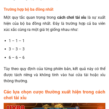
Trường hợp bộ ba đồng nhất
Một quy tắc quan trọng trong
cách chơi tài xỉu
là sự xuất
hiện của bộ ba đồng nhất. Đây là trường hợp cả ba viên
xúc xắc cùng ra một giá trị giống nhau như:
1 – 1 – 1
3 – 3 – 3
6 – 6 – 6
Tùy theo quy định của từng phiên bản, kết quả này có thể
được tách riêng và không tính vào hai cửa tài hoặc xỉu
thông thường.
Các lựa chọn cược thường xuất hiện trong cách
chơi tài xỉu