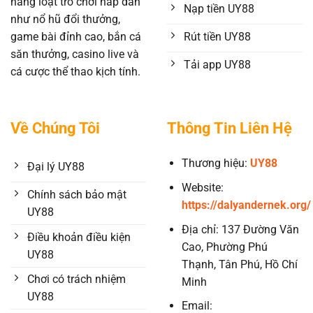
hàng loạt trò chơi hấp dẫn
Nạp tiền UY88
như nổ hũ đổi thưởng,
game bài đỉnh cao, bắn cá
Rút tiền UY88
săn thưởng, casino live và
Tải app UY88
cá cược thể thao kịch tính.
Về Chúng Tôi
Thông Tin Liên Hệ
Thương hiệu:
UY88
Đại lý UY88
Website:
Chính sách bảo mật
https://dalyandernek.org/
UY88
Địa chỉ:
137 Đường Văn
Điều khoản điều kiện
Cao, Phường Phú
UY88
Thạnh, Tân Phú, Hồ Chí
Chơi có trách nhiệm
Minh
UY88
Email: