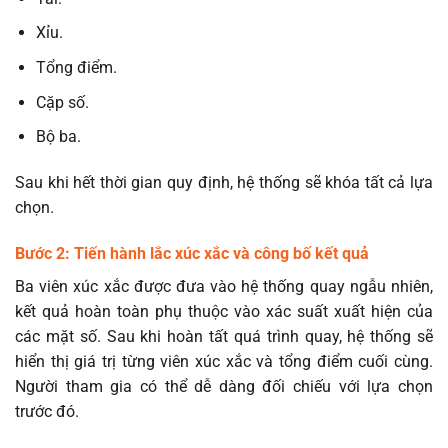
Xỉu.
Tổng điểm.
Cặp số.
Bộ ba.
Sau khi hết thời gian quy định, hệ thống sẽ khóa tất cả lựa
chọn.
Bước 2: Tiến hành lắc xúc xắc và công bố kết quả
Ba viên xúc xắc được đưa vào hệ thống quay ngẫu nhiên,
kết quả hoàn toàn phụ thuộc vào xác suất xuất hiện của
các mặt số. Sau khi hoàn tất quá trình quay, hệ thống sẽ
hiển thị giá trị từng viên xúc xắc và tổng điểm cuối cùng.
Người tham gia có thể dễ dàng đối chiếu với lựa chọn
trước đó.