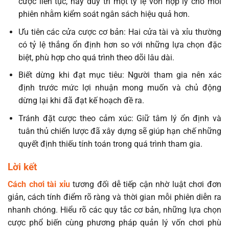
cược liên tục, hãy duy trì một tỷ lệ vốn hợp lý cho mỗi
phiên nhằm kiểm soát ngân sách hiệu quả hơn.
Ưu tiên các cửa cược cơ bản: Hai cửa tài và xỉu thường
có tỷ lệ thắng ổn định hơn so với những lựa chọn đặc
biệt, phù hợp cho quá trình theo dõi lâu dài.
Biết dừng khi đạt mục tiêu: Người tham gia nên xác
định trước mức lợi nhuận mong muốn và chủ động
dừng lại khi đã đạt kế hoạch đề ra.
Tránh đặt cược theo cảm xúc: Giữ tâm lý ổn định và
tuân thủ chiến lược đã xây dựng sẽ giúp hạn chế những
quyết định thiếu tính toán trong quá trình tham gia.
Lời kết
Cách chơi tài xỉu
tương đối dễ tiếp cận nhờ luật chơi đơn
giản, cách tính điểm rõ ràng và thời gian mỗi phiên diễn ra
nhanh chóng. Hiểu rõ các quy tắc cơ bản, những lựa chọn
cược phổ biến cùng phương pháp quản lý vốn chơi phù