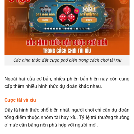
Các hình thức đặt cược phổ biến trong cách chơi tài xỉu
Ngoài hai cửa cơ bản, nhiều phiên bản hiện nay còn cung
cấp thêm nhiều hình thức dự đoán khác nhau.
Cược tài và xỉu
Đây là hình thức phổ biến nhất, người chơi chỉ cần dự đoán
tổng điểm thuộc nhóm tài hay xỉu. Tỷ lệ trả thưởng thường
ở mức cân bằng nên phù hợp với người mới.