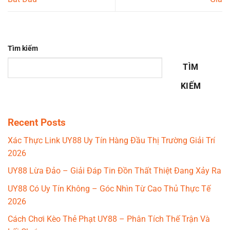
Tìm kiếm
TÌM
KIẾM
Recent Posts
Xác Thực Link UY88 Uy Tín Hàng Đầu Thị Trường Giải Trí
2026
UY88 Lừa Đảo – Giải Đáp Tin Đồn Thất Thiệt Đang Xảy Ra
UY88 Có Uy Tín Không – Góc Nhìn Từ Cao Thủ Thực Tế
2026
Cách Chơi Kèo Thẻ Phạt UY88 – Phân Tích Thế Trận Và