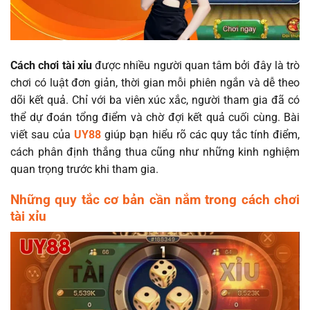
Cách chơi tài xỉu
được nhiều người quan tâm bởi đây là trò
chơi có luật đơn giản, thời gian mỗi phiên ngắn và dễ theo
dõi kết quả. Chỉ với ba viên xúc xắc, người tham gia đã có
thể dự đoán tổng điểm và chờ đợi kết quả cuối cùng. Bài
viết sau của
UY88
giúp bạn hiểu rõ các quy tắc tính điểm,
cách phân định thắng thua cũng như những kinh nghiệm
quan trọng trước khi tham gia.
Những quy tắc cơ bản cần nắm trong cách chơi
tài xỉu